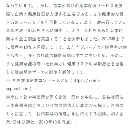
なっています。しかし、事業所向けの産業保健サービスを展
開し企業の健康経営を支援する立場であることや健康的な働
き方のロールモデルを目指していることより、従来行ってきた
禁煙の取り組みをさらに強化し、オフィス外を含めた就業時
間中の全面禁煙を実施することを決断しました。2022年まで
に喫煙率10％を目標とします。また当グループは非喫煙者の割
合も高く、多くの社員の健康意識はすでに高いため、そのよ
うな健康意識の高い社員向けに健康リスクの早期把握を目指
した健康増進ボーナス制度を新設します。
※ 禁煙推進企業コンソーシアム（https://kinen-
support.com）：
東京に本社や事業所を置く企業・団体を中心に、公益社団法
人東京都医師会および公益財団法人日本対がん協会と連携の
もと設立した「社内禁煙の推進」を目的とする団体。加入企
業/団体は28社（2019年10月時点）。