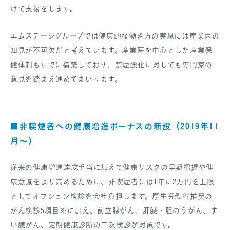
けて支援をします。
エムステージグループでは健康的な働き方の実現には産業医の
知見が不可欠だと考えています。産業医を中心とした産業保
健体制もすでに構築しており、禁煙強化に対しても専門家の
意見を踏まえ進めてまいります。
■非喫煙者への健康増進ボーナスの新設（2019年11
月～）
従来の健康増進達成手当に加えて健康リスクの早期把握や健
康意識をより高めるために、非喫煙者には1年に2万円を上限
としてオプション検診を会社負担します。厚生労働省推奨の
がん検診5項目※に加え、前立腺がん、肝臓・胆のうがん、す
い臓がん、定期健康診断の二次検診が対象です。