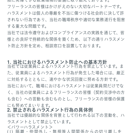
フリーランスの皆様はかけがえのない大切なパートナーです。
ハラスメントは個人の尊厳を不当に傷つける社会的に決して許
されない行為であり、当社の職場秩序や適切な業務遂行を阻害
する重大な問題です。
当社では法令遵守およびコンプライアンスの実践を通じて、皆
様との良好で持続的な関係を築くため、以下の通りハラスメン
ト防止方針を定め、相談窓口を設置しております。
当社におけるハラスメント防止への基本方針
当社では従業員によるハラスメント行為を禁止しています。ま
た、従業員によるハラスメント行為が発生した場合には、厳正
に対処するとともに、速やかな状況回復に努める方針です。
当社において、職場におけるハラスメントは従業員間だけでな
く、当社の従業員によるフリーランスの皆様（契約交渉中の方
も含む）への言動も含むものとし、フリーランスの皆様の保護
にも努めてまいります。
禁止されるハラスメント行為の具体例
当社では優越的な関係を背景として行われる以下の言動を、ハ
ラスメントとして禁止しています。
＜パワーハラスメント＞
隔離・仲間外し・無視等人間関係からの切り離しを