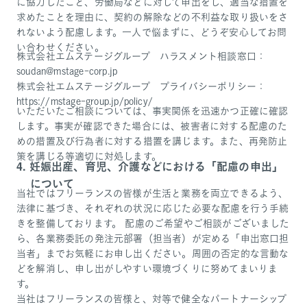
に協力したこと、労働局などに対して申出をし、適当な措置を
求めたことを理由に、契約の解除などの不利益な取り扱いをさ
れないよう配慮します。一人で悩まずに、どうぞ安心してお問
い合わせください。
株式会社エムステージグループ ハラスメント相談窓口：
soudan@mstage-corp.jp
株式会社エムステージグループ プライバシーポリシー：
https://mstage-group.jp/policy/
いただいたご相談については、事実関係を迅速かつ正確に確認
します。事実が確認できた場合には、被害者に対する配慮のた
めの措置及び行為者に対する措置を講じます。また、再発防止
策を講じる等適切に対処します。
妊娠出産、育児、介護などにおける「配慮の申出」
について
当社ではフリーランスの皆様が生活と業務を両立できるよう、
法律に基づき、それぞれの状況に応じた必要な配慮を行う手続
きを整備しております。 配慮のご希望やご相談がございました
ら、各業務委託の発注元部署（担当者）が定める「申出窓口担
当者」までお気軽にお申し出ください。周囲の否定的な言動な
どを解消し、申し出がしやすい環境づくりに努めてまいりま
す。
当社はフリーランスの皆様と、対等で健全なパートナーシップ