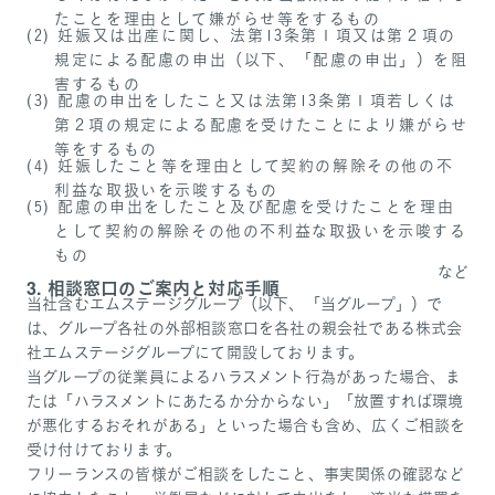
たことを理由として嫌がらせ等をするもの
妊娠又は出産に関し、法第13条第１項又は第２項の
規定による配慮の申出（以下、「配慮の申出」）を阻
害するもの
配慮の申出をしたこと又は法第13条第１項若しくは
第２項の規定による配慮を受けたことにより嫌がらせ
等をするもの
妊娠したこと等を理由として契約の解除その他の不
利益な取扱いを示唆するもの
配慮の申出をしたこと及び配慮を受けたことを理由
として契約の解除その他の不利益な取扱いを示唆する
もの
など
相談窓口のご案内と対応手順
当社含むエムステージグループ（以下、「当グループ」）で
は、グループ各社の外部相談窓口を各社の親会社である株式会
社エムステージグループにて開設しております。
当グループの従業員によるハラスメント行為があった場合、ま
たは「ハラスメントにあたるか分からない」「放置すれば環境
が悪化するおそれがある」といった場合も含め、広くご相談を
受け付けております。
フリーランスの皆様がご相談をしたこと、事実関係の確認など