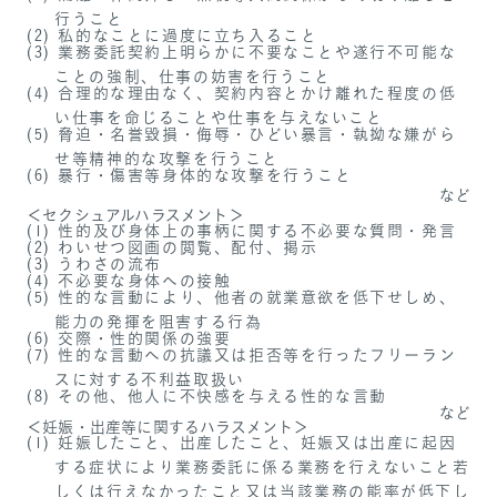
行うこと
私的なことに過度に立ち入ること
業務委託契約上明らかに不要なことや遂行不可能な
ことの強制、仕事の妨害を行うこと
合理的な理由なく、契約内容とかけ離れた程度の低
い仕事を命じることや仕事を与えないこと
脅迫・名誉毀損・侮辱・ひどい暴言・執拗な嫌がら
せ等精神的な攻撃を行うこと
暴行・傷害等身体的な攻撃を行うこと
など
＜セクシュアルハラスメント＞
性的及び身体上の事柄に関する不必要な質問・発言
わいせつ図画の閲覧、配付、掲示
うわさの流布
不必要な身体への接触
性的な言動により、他者の就業意欲を低下せしめ、
能力の発揮を阻害する行為
交際・性的関係の強要
性的な言動への抗議又は拒否等を行ったフリーラン
スに対する不利益取扱い
その他、他人に不快感を与える性的な言動
など
＜妊娠・出産等に関するハラスメント＞
妊娠したこと、出産したこと、妊娠又は出産に起因
する症状により業務委託に係る業務を行えないこと若
しくは行えなかったこと又は当該業務の能率が低下し