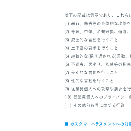
以下の記載は例示であり、これら
(1) 暴行、傷害等の身体的な攻撃
(2) 脅迫、中傷、名誉毀損、侮
(3) 威圧的な言動を行うこと
(4) 土下座の要求を行うこと
(5) 継続的な(繰り返される)言動
(6) 不退去、居座り、監禁等の拘
(7) 差別的な言動を行うこと
(8) 性的な言動を行うこと
(9) 従業員個人への攻撃や要求を
(10) 従業員個人へのプライバシ
(11) その他前各号に準ずる行為
カスタマーハラスメントへの対
■