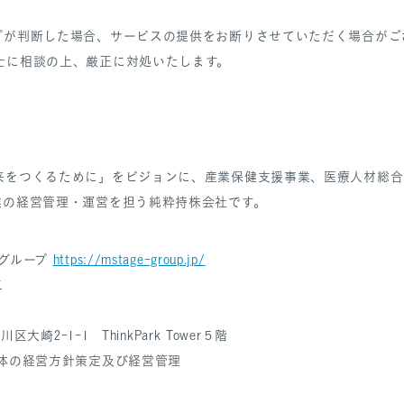
プが判断した場合、サービスの提供をお断りさせていただく場合がご
士に相談の上、厳正に対処いたします。
来をつくるために」をビジョンに、産業保健支援事業、医療人材総合
業の経営管理・運営を担う純粋持株会社です。
グループ
https://mstage-group.jp/
二
大崎2-1-1 ThinkPark Tower５階
全体の経営方針策定及び経営管理