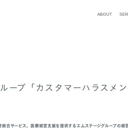
ABOUT
SER
CE TOP
医業承継サポート
ヘルスケアM&A
ループ「カスタマーハラスメ
定
材総合サービス、医療経営支援を提供するエムステージグループの経