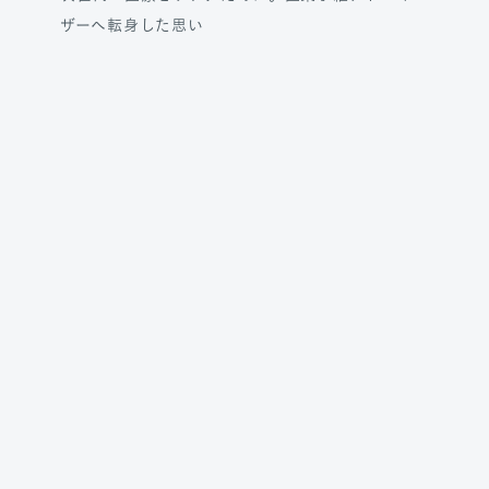
ザーへ転身した思い
23.10.22
M.PEOPLE
医療を次世代へ。医業承継アドバイザーの姿勢と
は